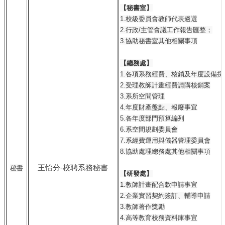
【秘書室】
1.校級委員會教師代表遴選
2.行政/主管會議工作報告匯整；
3.協助秘書室其他相關事項
【總務處】
1.各項系務經費、核銷及年度設備採
2.受理教師計畫經費請購核銷案
3.系所空間管理
4.年度財產盤點、報廢事宜
5.各年度部門預算編列
6.系空間規劃委員會
7.系經費運用與儀器管理委員會
8.協助處理總務處其他相關事項
王怡分-校聘系務秘書
秘書
【研發處】
1.教師計畫配合款申請事宜
2.企業實習契約簽訂、輔導申請
3.教師著作獎勵
4.高等教育校務資料庫事宜