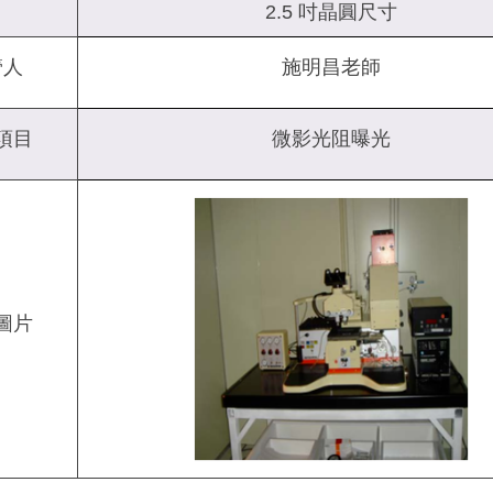
2.5 吋晶圓尺寸
管人
施明昌老師
項目
微影光阻曝光
圖片