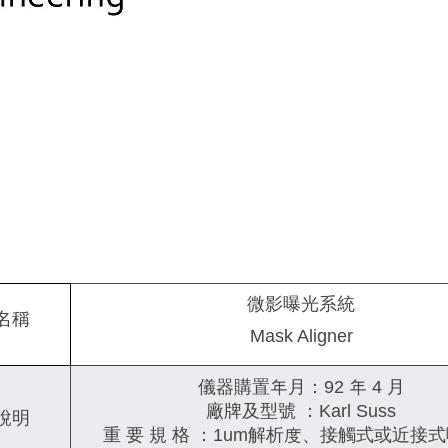
微影曝光系統
名稱
Mask Aligner
儀器購置年月：92 年 4 月
廠牌及型號 ：Karl Suss
說明
重 要 規 格 ：1um解析度、接觸式或近接