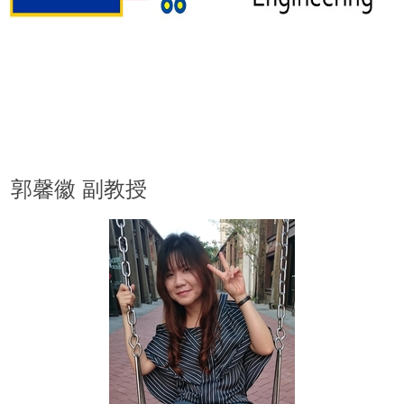
郭馨徽 副教授