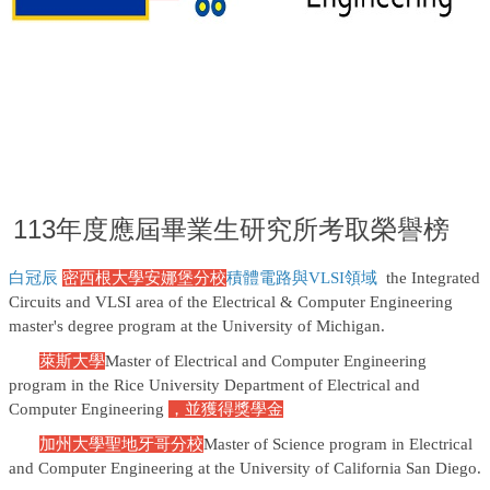
113年度應屆畢業生研究所考取榮譽榜
白冠辰
密西根大學
安娜堡分校
積體電路與VLSI領域
the Integrated
Circuits and VLSI area of the Electrical & Computer Engineering
master's degree program at the University of Michigan.
萊斯大學
Master of Electrical and Computer Engineering
program in the Rice University Department of Electrical and
Computer Engineering
，並獲得獎學金
加州大學聖地牙哥分校
Master of Science program in Electrical
and Computer Engineering at the University of California San Diego.