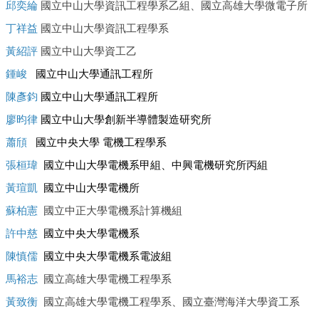
邱奕綸
國立中山大學資訊工程學系乙組、國立高雄大學微電子所
丁祥益
國立中山大學資訊工程學系
黃紹評
國立中山大學資工乙
鍾峻
國立中
山大學通訊工程所
陳彥鈞
國立中
山大學
通訊工程所
廖昀律
國立
中
山大學創新半導體製造研究所
蕭頎
國立中央大學 電機工程學系
張桓瑋
國立中
山大學電機系甲組、中興電機研究所丙組
黃瑄凱
國立中
山大學電機所
蘇柏憲
國立中
正大學電機系計算機組
許中慈
國立中央大學電機系
陳慎儒
國立中央大學電機系電波組
馬裕志
國立高雄大學電機工程學系
黃致衡
國立高雄大學電機工程學系、國立臺灣海洋大學資工系