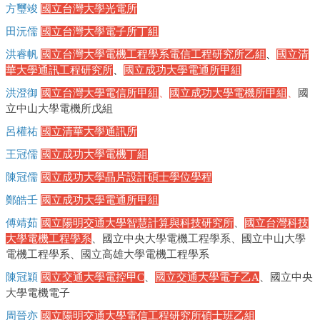
方璽竣
國立台灣大學光電所
田沅儒
國立台灣大學電子所丁組
洪睿帆
國立台灣大學電機工程學系電信工程研究所乙組
、
國立清
華大學通訊工程研究所
、
國立成功大學電通所甲組
洪澄御
國立台灣大學電信所甲組
、
國立成功大學電機所甲組
、
國
立中山大學電機所戊組
呂權祐
國立清華大學通訊所
王冠儒
國立成功大學電機丁組
陳冠儒
國立成功大學晶片設計碩士學位學程
鄭皓壬
國立成功大學電通所甲組
傅靖茹
國立陽明交
通大學智慧計算與科技研究所
、
國立台灣科技
大學
電機工程學系
、國立中央大學電機工程學系、國立中山大學
電機工程學系、國立高雄大學電機工程學系
陳冠穎
國立交通大
學電控甲C
、
國立交通大學
電子乙A
、國立中央
大學電機電子
周晉亦
國立陽明交通大學
電信工程研究所碩士班乙組