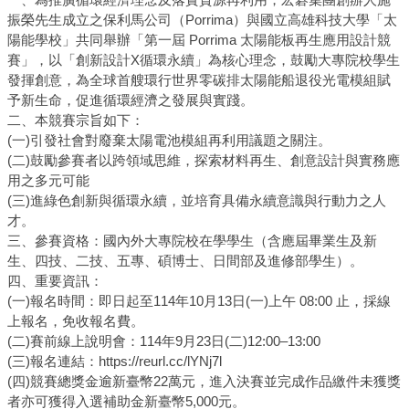
振榮先生成立之保利馬公司（Porrima）與國立高雄科技大學「太
陽能學校」共同舉辦「第一屆 Porrima 太陽能板再生應用設計競
賽」，以「創新設計X循環永續」為核心理念，鼓勵大專院校學生
發揮創意，為全球首艘環行世界零碳排太陽能船退役光電模組賦
予新生命，促進循環經濟之發展與實踐。
二、本競賽宗旨如下：
(一)引發社會對廢棄太陽電池模組再利用議題之關注。
(二)鼓勵參賽者以跨領域思維，探索材料再生、創意設計與實務應
用之多元可能
(三)進綠色創新與循環永續，並培育具備永續意識與行動力之人
才。
三、參賽資格：國內外大專院校在學學生（含應屆畢業生及新
生、四技、二技、五專、碩博士、日間部及進修部學生）。
四、重要資訊：
(一)報名時間：即日起至114年10月13日(一)上午 08:00 止，採線
上報名，免收報名費。
(二)賽前線上說明會：114年9月23日(二)12:00–13:00
(三)報名連結：https://reurl.cc/lYNj7l
(四)競賽總獎金逾新臺幣22萬元，進入決賽並完成作品繳件未獲獎
者亦可獲得入選補助金新臺幣5,000元。