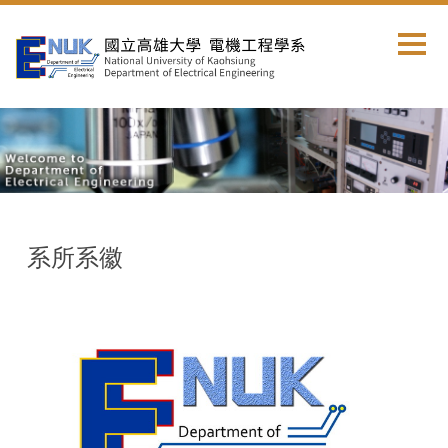
跳
到
主
要
內
容
區
系所系徽