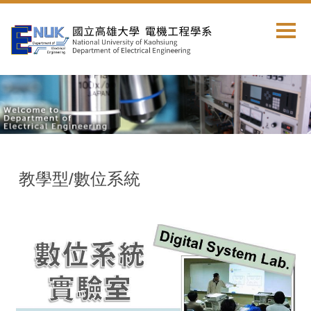
跳
到
主
要
內
容
區
教學型/數位系統