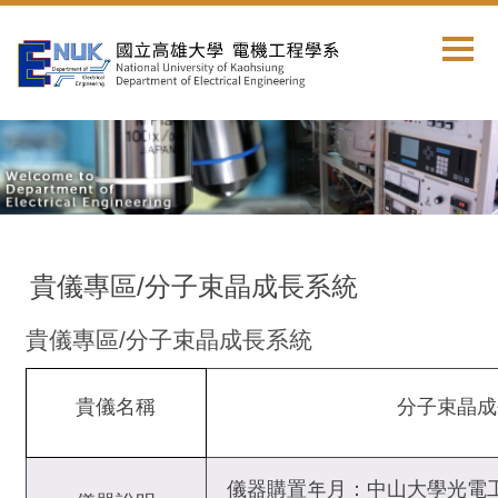
跳
到
主
要
內
容
區
貴儀專區/分子束晶成長系統
貴儀專區/分子束晶成長系統
貴儀名稱
分子束晶成
儀器購置年月：中山大學光電