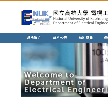
跳
到
主
要
內
容
區
系所簡介
系所公告
系所成員
學