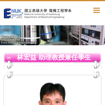
跳
到
主
要
內
容
區
林宏益 助理教授兼任學生
事務處課外活動輔導組組長