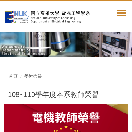
跳
到
主
要
內
容
區
首頁
學術榮譽
108~110學年度本系教師榮譽