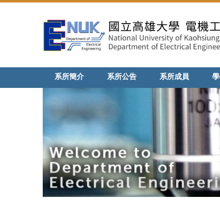
跳
到
主
要
內
容
區
系所簡介
系所公告
系所成員
學