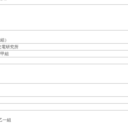
片組）
光電研究所
系甲組
乙一組