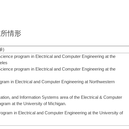
究所情形
筆)
cience program in Electrical and Computer Engineering at the
geles
cience program in Electrical and Computer Engineering at the
gram in Electrical and Computer Engineering at Northwestern
ion, and Information Systems area of the Electrical & Computer
ogram at the University of Michigan.
ogram in Electrical and Computer Engineering at the University of