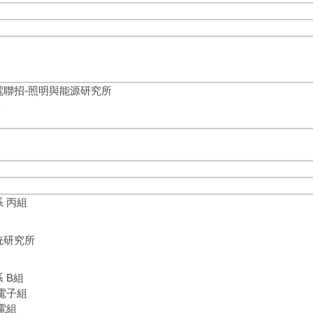
電聯招-照明與能源研究所
所
學 工程與系統科學系 丙組
學 奈米工程與微系統研究所
 B組
電子組
電組