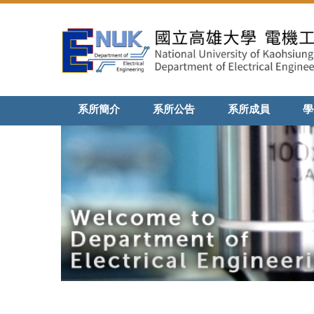
跳
到
主
要
內
容
區
系所簡介
系所公告
系所成員
學