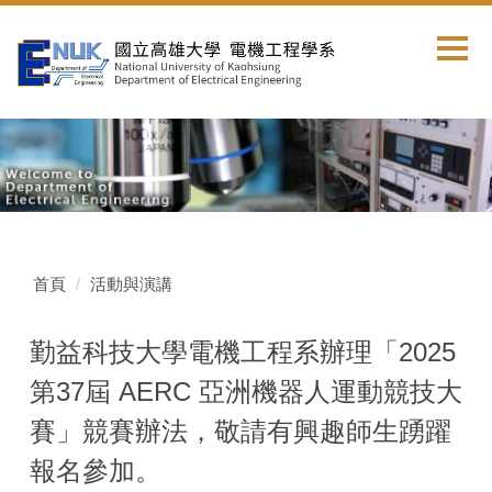
跳
到
主
要
內
容
區
首頁
活動與演講
勤益科技大學電機工程系辦理「2025
第37屆 AERC 亞洲機器人運動競技大
賽」競賽辦法，敬請有興趣師生踴躍
報名參加。