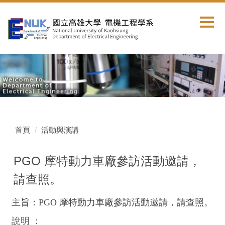
跳
到
主
要
內
容
區
首頁
活動與演講
PGO 摩特動力車廠參訪活動邀請，
請查照。
主
旨：
PGO
摩特動力車廠參訪活動邀請，請查照
。
說明
：