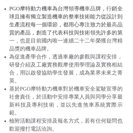
PGO
摩特動力機車為台灣領導機
車品
牌，
行
銷全
球且擁有獨立製造機車的整車技術能力從設計到
生產流程每
一
個環節
，
都用心專注致力於最
高
品
質的產品
，
創造了代表科技與技術領先許多的第
一，也是目前國內唯一連續二十二年榮獲台灣精
品獎的機車品牌。
為促進產學合作，透過車廠的參觀與課程安排，
研發介紹及工廠實務觀摩使用學理論及實務相結
合，用以啟發協助學生發展，成為業界未來之菁
英。
基於
PGO
摩特動力機車對於機車安全駕駛宣導的
社會責任，於活動中安排專業人員與同學分享最
新科技及專利技術，並以先進煞車系統實際示
範。
檢附活動課程安排及報名方式，若有任何疑問也
歡迎撥打電話洽詢。