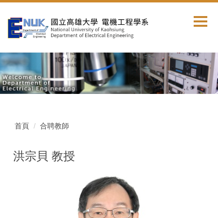
跳
到
主
要
內
容
區
首頁
合聘教師
洪宗貝 教授