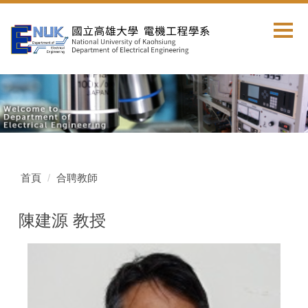
跳
到
主
要
內
容
區
首頁
合聘教師
陳建源 教授