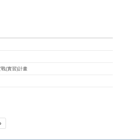
戰(實習)計畫
o