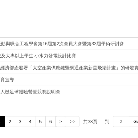
國振動與噪音工程學會第16屆第2次會員大會暨第33屆學術研討會
中職及大專以上學生 小水力發電設計比賽
經濟部產發署「太空產業供應鏈暨網通產業新星飛揚計畫」的研發實
教育宣導
無人機足球體驗營暨競賽說明會
共
38
頁
到
1
2
3
4
5
6
>
>>
G