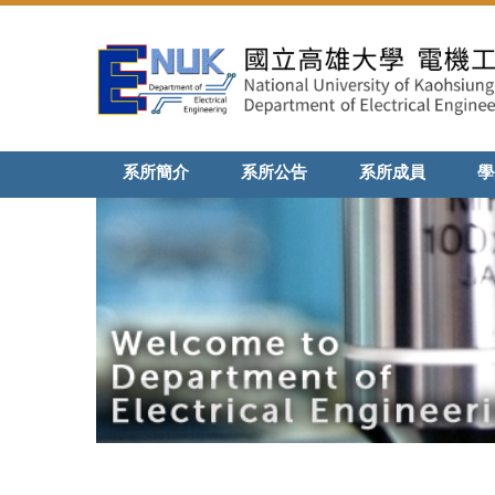
跳
到
主
要
內
容
區
系所簡介
系所公告
系所成員
學