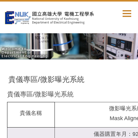
跳
到
主
要
內
容
區
貴儀專區/微影曝光系統
貴儀專區/微影曝光系統
微影曝光系
貴儀名稱
Mask Align
儀器購置年月：92 