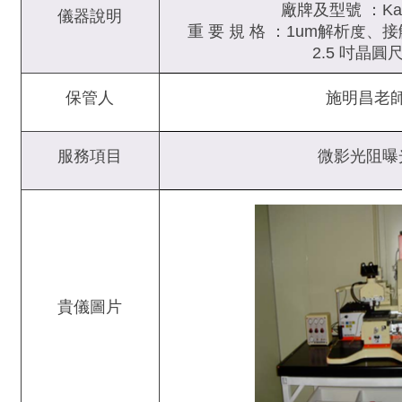
廠牌及型號 ：Karl
儀器說明
重 要 規 格 ：1um解析度
2.5 吋晶圓
保管人
施明昌老
服務項目
微影光阻曝
貴儀圖片