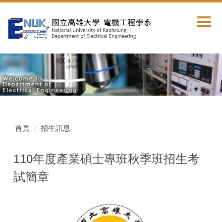
跳
到
主
要
內
容
區
首頁
招生訊息
110年度產業碩士專班秋季班招生考
試簡章