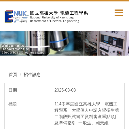
跳
到
主
要
內
容
區
首頁
招生訊息
2025-03-03
114學年度國立高雄大學「電機工
程學系」大學個人申請入學招生第
二階段甄試書面資料審查重點項目
及準備指引_一般生、願景組