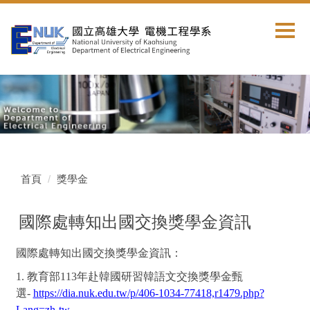
跳
到
主
要
內
容
區
首頁
獎學金
國際處轉知出國交換獎學金資訊
國際處轉知出國交換獎學金資訊：
1. 教育部113年赴韓國研習韓語文交換獎學金甄
選-
https://dia.nuk.edu.tw/p/406-1034-77418,r1479.php?
Lang=zh-tw