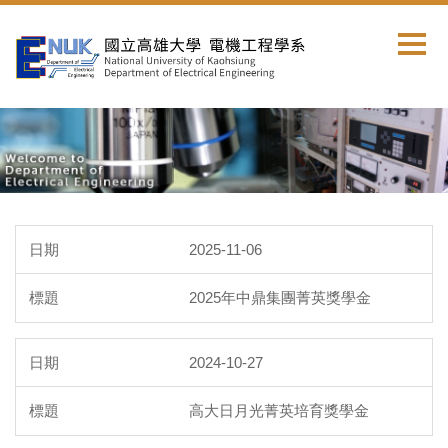
跳
到
主
要
內
容
區
2025-11-06
2025年中鼎集團菁英獎學金
2024-10-27
高大日月光菁英培育獎學金