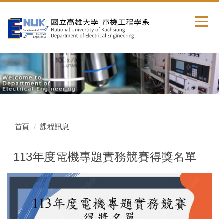
跳
到
主
要
內
容
區
首頁
課程訊息
113年度電機專題實務競賽得獎名單