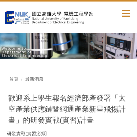
跳
到
主
要
內
容
區
首頁
最新消息
歡迎系上學生報名經濟部產發署「太
空產業供應鏈暨網通產業新星飛揚計
畫」的研發實戰(實習)計畫
研發實戰(實習)說明