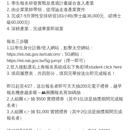
1. 學生報名研發實戰並透過計畫媒合進入產業
2. 由企業業師帶領，從理論走進產業實作
3. 完成7-9月彈性安排研習183小時(學士級36,000元、碩博士
級60,000元)
4. 深耕產業，完成畢業即就業
報名三步驟
1.以學生身分註冊/登入網站，點擊太空網站：
https://eii.nat.gov.tw/satcom/；5G網站：
https://eii.nat.gov.tw/5g-jump/（擇一即可）
2.登入後點選右上角報名系統或右下角彩球student click here
3. 填寫履歷表，共四部分，填寫完畢按送出即完成報名！
即日起至4/27，送出報名者即可天天抽200元電子禮券，越早
報名機會越多喔～👥揪團報名再加碼抽
2 人組團 👉 抽 $500 實體禮券（其中1位須是抽獎期間完成報
名者）
3 人組團 👉 抽 $1,000 實體禮券（其中2位須是抽獎期間完成
報名者）