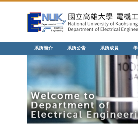
跳
到
主
要
內
容
區
系所簡介
系所公告
系所成員
學